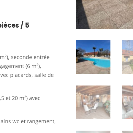
pièces / 5
 m²), seconde entrée
égagement (6 m²),
vec placards, salle de
,5 et 20 m²) avec
bains wc et rangement,