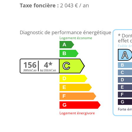
Taxe foncière :
2 043 € / an
Diagnostic de performance énergétique
* Don
Logement économe
effet 
A
Faible é
A
B
156
4*
C
B
KWh/m².an
kg CO2/m².an
C
D
D
E
E
F
F
G
G
Forte ém
Logement énergivore