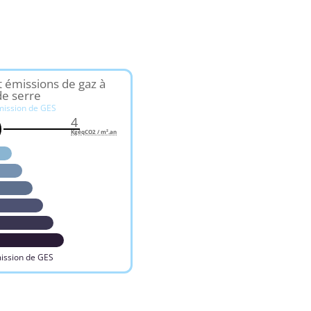
t émissions de gaz à
de serre
mission de GES
4
KgéqCO2 / m².an
ission de GES