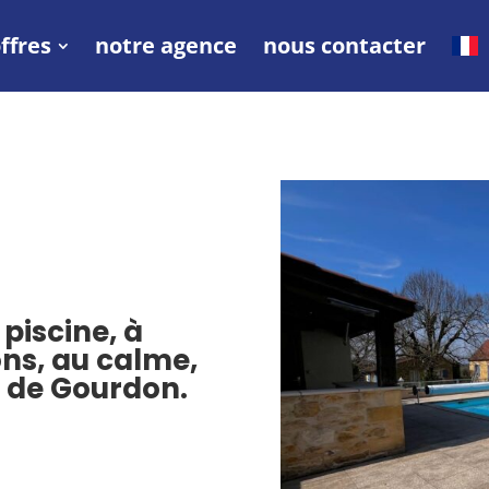
ffres
notre agence
nous contacter
 piscine, à
ons, au calme,
 de Gourdon.