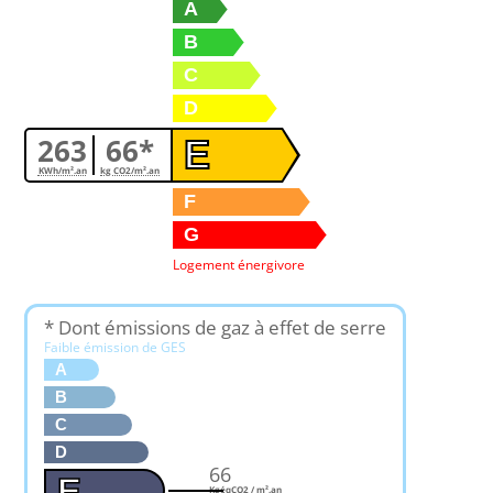
A
B
C
D
263
66*
E
KWh/m².an
kg CO2/m².an
F
G
Logement énergivore
* Dont émissions de gaz à effet de serre
Faible émission de GES
A
B
C
D
66
E
KgéqCO2 / m².an