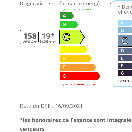
Diagnostic de performance énergétique
* Don
Logement économe
effet 
A
Faible é
A
B
B
158
19*
C
C
KWh/m².an
kg CO2/m².an
D
D
E
E
F
F
G
G
Forte ém
Logement énergivore
Date du DPE : 16/09/2021
*les honoraires de l’agence sont intégral
vendeurs