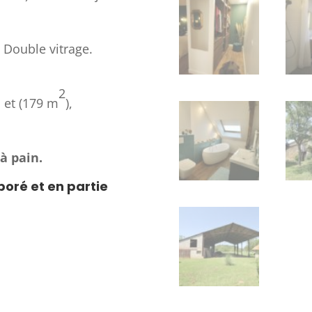
. Double vitrage.
2
, et (179 m
),
à pain.
boré et en partie