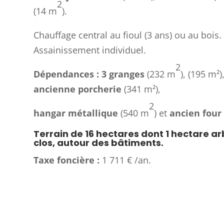
2
(14 m
).
Chauffage central au fioul (3 ans) ou au bois
Assainissement individuel.
2
Dépendances :
3
granges
(232 m
), (195 m²)
ancienne porcherie
(341 m²),
2
hangar métallique
(540 m
) et
ancien four 
Terrain de 16 hectares dont 1 hectare ar
clos, autour des bâtiments.
Taxe foncière :
1 711 € /an.