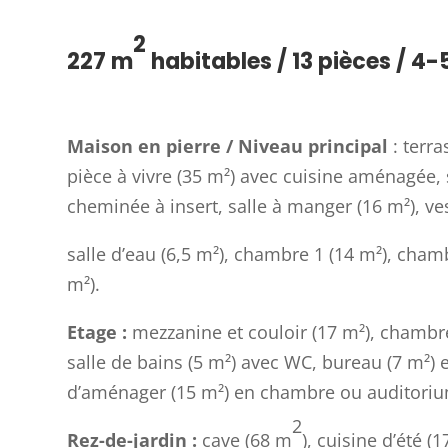
2
227 m
habitables / 13 pièces / 4
Maison en pierre /
Niveau principal
: terr
pièce à vivre (35 m²) avec cuisine aménagée, 
cheminée à insert, salle à manger (16 m²), ves
salle d’eau (6,5 m²), chambre 1 (14 m²), cham
m²).
Etage :
mezzanine et couloir (17 m²), chambres
salle de bains (5 m²) avec WC, bureau (7 m²) et
d’aménager (15 m²) en chambre ou auditori
2
Rez-de-jardin :
cave (68 m
), cuisine d’été (