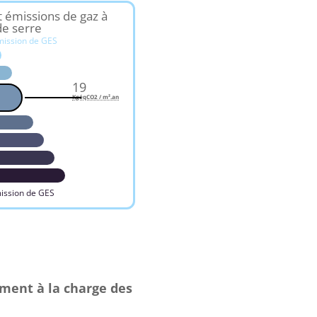
t émissions de gaz à
de serre
mission de GES
19
KgéqCO2 / m².an
ission de GES
ement à la charge des