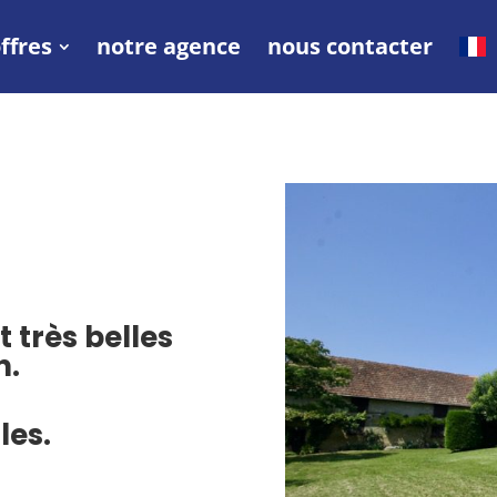
ffres
notre agence
nous contacter
t très belles
n.
les.