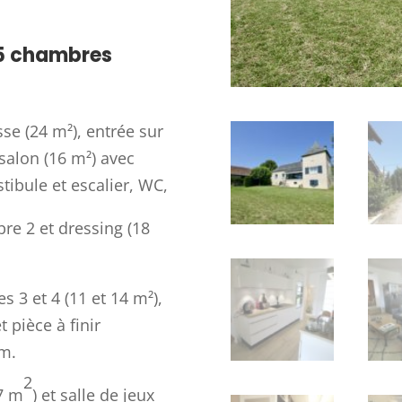
-5 chambres
asse (24 m²), entrée sur
salon (16 m²) avec
tibule et escalier, WC,
bre 2 et dressing (18
 3 et 4 (11 et 14 m²),
 pièce à finir
um.
2
17 m
) et salle de jeux