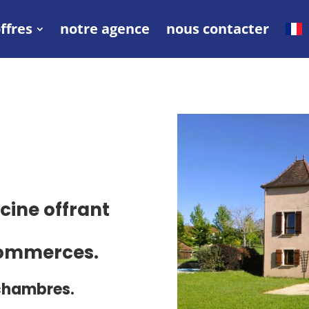
ffres
notre agence
nous contacter
cine offrant
commerces.
 chambres.