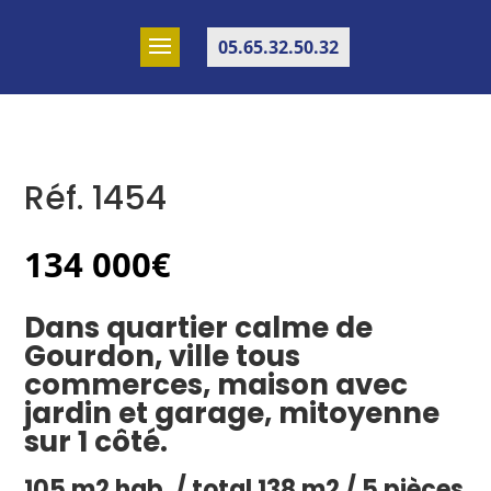
05.65.32.50.32
Réf. 1454
134 000
€
Dans quartier calme de
Gourdon, ville tous
commerces, maison avec
jardin et garage, mitoyenne
sur 1 côté.
105 m2 hab. / total 138 m2 / 5 pièces