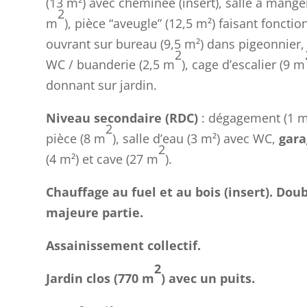
(13 m²) avec cheminée (insert), salle à manger
2
m
), pièce “aveugle” (12,5 m²) faisant foncti
ouvrant sur bureau (9,5 m²) dans pigeonnier, 
2
WC / buanderie (2,5 m
), cage d’escalier (9 m
donnant sur jardin.
Niveau secondaire (RDC)
: dégagement (1 
2
pièce (8 m
), salle d’eau (3 m²) avec WC,
gar
2
(4 m²) et cave (27 m
).
Chauffage au fuel et au bois (insert). Dou
majeure partie.
Assainissement collectif.
2
Jardin clos (770 m
) avec un puits.