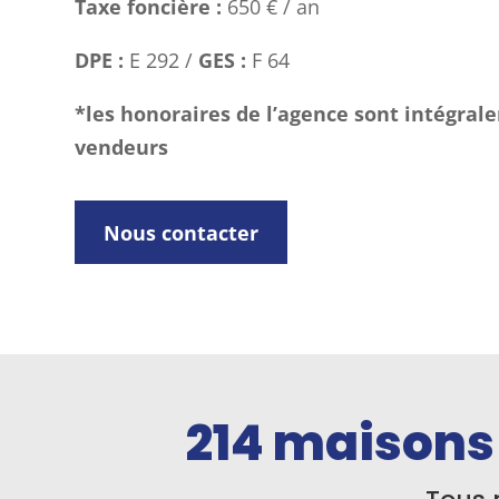
Taxe foncière :
650 € / an
DPE :
E 292 /
GES :
F 64
*les honoraires de l’agence sont intégral
vendeurs
Nous contacter
214
maisons 