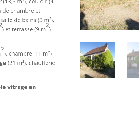
 (13,5 m²), couloir (4
on de chambre et
salle de bains (3 m²),
2
2
) et terrasse (9 m
)
2
m
), chambre (11 m²),
age
(21 m²), chaufferie
ble vitrage en